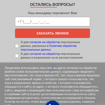
ОСТАЛИСЬ ВОПРОСЫ?
Наш менеджер перезвонит Вам
ЗАКАЗАТЬ ЗВОНОК
Я даю
согласие на обработку
персональных
данных, указанных в
Политике обработки
персональных данных
Я даю
согласие на обработку
персональных
данных и разрешение на их распространение
Продолжая использовать наш сайт, вы даете согласие на обработку
файлов cookie (пользовательских данных, содержащих сведения о
местоположении; тип, язык и версию ОС; тип, язык и версию браузера;
сайт или рекламный сервис, с которого пришел пользователь; тип,
Разработка и продвижение сайта:
язык и разрешение экрана устройства, с которого пользователь
обращается к сайту; ip-адрес, с которого пользователь обращается к
сайту; сведения о взаимодействии пользователя с web-интерфейсом
и службами сайта) в целях аутентификации пользователя на сайте,
Вся представленная на сайте информация носит
проведения ретаргетинга, статистических исследований и обзоров.
информационный характер и не является публичной офертой,
определяемой положениями статьи 437 (2) ГК РФ. Все цены,
Если вы не хотите, чтобы ваши данные обрабатывались, покиньте